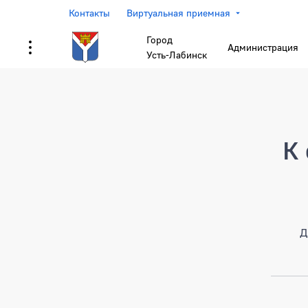
Контакты
Виртуальная приемная
Город
Администрация
Усть-Лабинск
Страница не найден
К 
Д